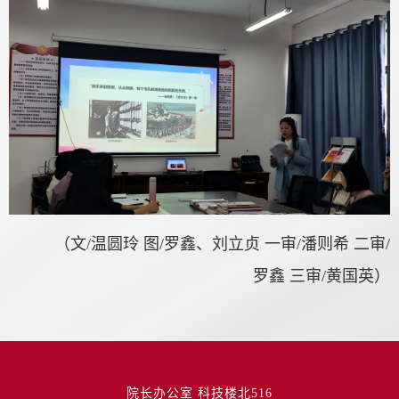
（文/温圆玲 图/罗鑫、刘立贞 一审/潘则希 二审/
罗鑫 三审/黄国英）
院长办公室 科技楼北516