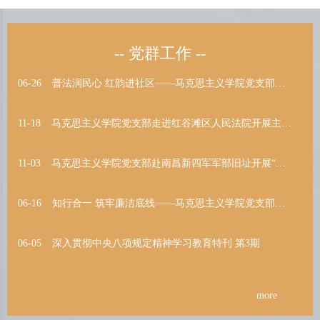
在专题报告环节，舒前毅聚焦新技术革命背景
-- 党群工作 --
06-26
普法润民心 红韵进社区——马克思主义学院党支部开展校地结...
11-18
马克思主义学院党支部走进红谷滩区人民法院开展主题党日活动...
11-03
马克思主义学院党支部赴南昌新四军军部旧址开展“回望烽火岁...
06-16
知行合一 筑牢廉洁底线——马克思主义学院党支部赴南昌廉文...
06-05
深入贯彻中央八项规定精神学习教育特刊 第3期
more