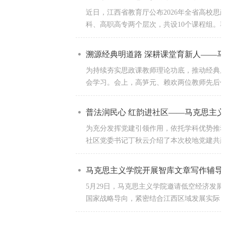
近日，江西省教育厅公布2026年全省高校
科、高职高专两个层次，共设10个课程组。赛
【喜报】马克思主义学院四名教师在全
近日，江西省教育厅公布2026年全省高校
溯源经典明道路 深耕课堂育新人——
科、高职高专两个层次，共设10个课程组。赛
为持续夯实思政课教师理论功底，推动经典
会学习。会上，高笋元、赖欢两位教师先后作
马克思主义学院举办教师教学能力提升
为推进2026年全省高校思政课程青年教师
普法润民心 红韵进社区——马克思主
容，结合学院初赛情况及存在的问题，邀请省
为充分发挥党建引领作用，依托学科优势推动
社区党委书记丁秋云介绍了本次校地党建共建
马克思主义学院举办思政课教学师生座
12月26日，马克思主义学院在科技楼北51
马克思主义学院开展智库文章写作辅导
等多个维度，分享真实的学习体验以及对思政课
5月29日，马克思主义学院邀请低空经济发
国家战略导向，紧密结合江西区域发展实际，
江西财经大学马院副院长舒前毅应邀来
为夯实思政课教师马克思主义理论功底，推动